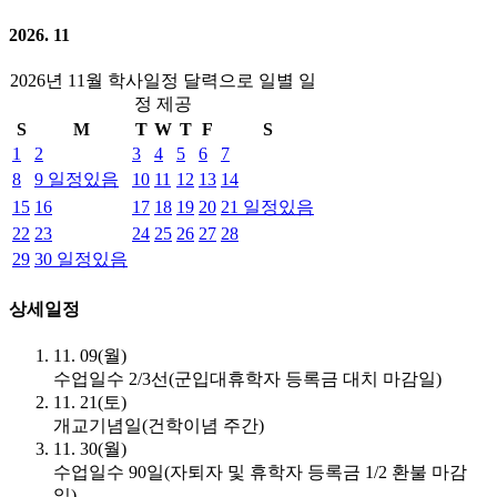
2026. 11
2026년 11월 학사일정 달력으로 일별 일
정 제공
S
M
T
W
T
F
S
1
2
3
4
5
6
7
8
9
일정있음
10
11
12
13
14
15
16
17
18
19
20
21
일정있음
22
23
24
25
26
27
28
29
30
일정있음
상세일정
11. 09(월)
수업일수 2/3선(군입대휴학자 등록금 대치 마감일)
11. 21(토)
개교기념일(건학이념 주간)
11. 30(월)
수업일수 90일(자퇴자 및 휴학자 등록금 1/2 환불 마감
일)