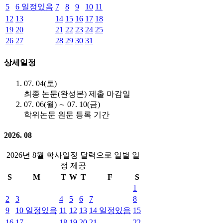
5
6
일정있음
7
8
9
10
11
12
13
14
15
16
17
18
19
20
21
22
23
24
25
26
27
28
29
30
31
상세일정
07. 04(토)
최종 논문(완성본) 제출 마감일
07. 06(월) ∼ 07. 10(금)
학위논문 원문 등록 기간
2026. 08
2026년 8월 학사일정 달력으로 일별 일
정 제공
S
M
T
W
T
F
S
1
2
3
4
5
6
7
8
9
10
일정있음
11
12
13
14
일정있음
15
16
17
18
19
20
21
22