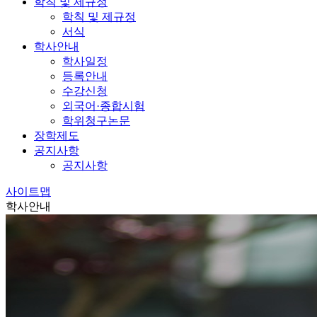
학칙 및 제규정
학칙 및 제규정
서식
학사안내
학사일정
등록안내
수강신청
외국어·종합시험
학위청구논문
장학제도
공지사항
공지사항
사이트맵
학사안내