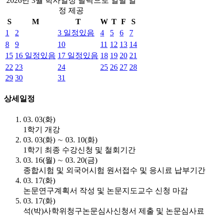
2026년 3월 학사일정 달력으로 일별 일
정 제공
S
M
T
W
T
F
S
1
2
3
일정있음
4
5
6
7
8
9
10
11
12
13
14
15
16
일정있음
17
일정있음
18
19
20
21
22
23
24
25
26
27
28
29
30
31
상세일정
03. 03(화)
1학기 개강
03. 03(화) ∼ 03. 10(화)
1학기 최종 수강신청 및 철회기간
03. 16(월) ∼ 03. 20(금)
종합시험 및 외국어시험 원서접수 및 응시료 납부기간
03. 17(화)
논문연구계획서 작성 및 논문지도교수 신청 마감
03. 17(화)
석(박)사학위청구논문심사신청서 제출 및 논문심사료