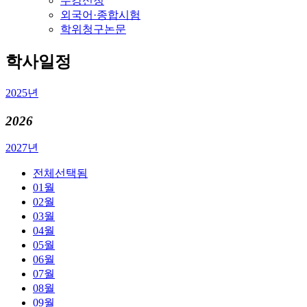
수강신청
외국어·종합시험
학위청구논문
학사일정
2025년
2026
2027년
전체
선택됨
01월
02월
03월
04월
05월
06월
07월
08월
09월