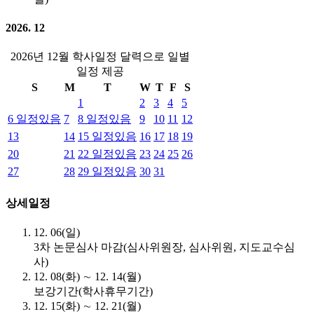
2026. 12
2026년 12월 학사일정 달력으로 일별
일정 제공
S
M
T
W
T
F
S
1
2
3
4
5
6
일정있음
7
8
일정있음
9
10
11
12
13
14
15
일정있음
16
17
18
19
20
21
22
일정있음
23
24
25
26
27
28
29
일정있음
30
31
상세일정
12. 06(일)
3차 논문심사 마감(심사위원장, 심사위원, 지도교수심
사)
12. 08(화) ∼ 12. 14(월)
보강기간(학사휴무기간)
12. 15(화) ∼ 12. 21(월)