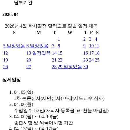
납부기간
2026. 04
2026년 4월 학사일정 달력으로 일별 일정 제공
S
M
T
W
T
F
S
1
2
3
4
5
일정있음
6
일정있음
7
8
9
10
11
12
13
일정있음
14
15
16
17
18
19
20
21
22
23
24
25
26
27
28
29
일정있음
30
상세일정
04. 05(일)
1차 논문심사(서면심사) 마감(지도교수 심사)
04. 06(월)
수업일수 1/3선(자퇴자 등록금 5/6 환불 마감일)
04. 06(월) ∼ 04. 10(금)
종합시험 및 외국어시험 기간
04. 13(월) ∼ 04. 17(금)