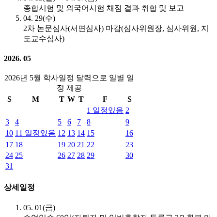
종합시험 및 외국어시험 채점 결과 취합 및 보고
04. 29(수)
2차 논문심사(서면심사) 마감(심사위원장, 심사위원, 지
도교수심사)
2026. 05
2026년 5월 학사일정 달력으로 일별 일
정 제공
S
M
T
W
T
F
S
1
일정있음
2
3
4
5
6
7
8
9
10
11
일정있음
12
13
14
15
16
17
18
19
20
21
22
23
24
25
26
27
28
29
30
31
상세일정
05. 01(금)