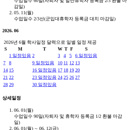
수업일수 60일(자퇴자 및 일반휴학자 등록금 2/3 환불 마
감일)
05. 11(월)
수업일수 2/3선(군입대휴학자 등록금 대치 마감일)
2026. 06
2026년 6월 학사일정 달력으로 일별 일정 제공
S
M
T
W
T
F
S
1
일정있음
2
3
4
5
6
일정있음
7
8
9
일정있음
10
11
12
13
14
15
16
일정있음
17
18
19
20
21
22
23
일정있음
24
25
26
27
28
29
30
일정있음
상세일정
06. 01(월)
수업일수 90일(자퇴자 및 휴학자 등록금 1/2 환불 마감
일)
06. 01(월) ∼ 06. 12(금)