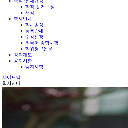
학칙 및 제규정
학칙 및 제규정
서식
학사안내
학사일정
등록안내
수강신청
외국어·종합시험
학위청구논문
장학제도
공지사항
공지사항
사이트맵
학사안내