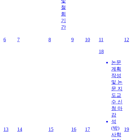
및
철
회
기
간
6
7
8
9
10
11
12
18
논문
계획
작성
및 논
문 지
도교
수 신
청 마
감
석
(박)
13
14
15
16
17
19
사학