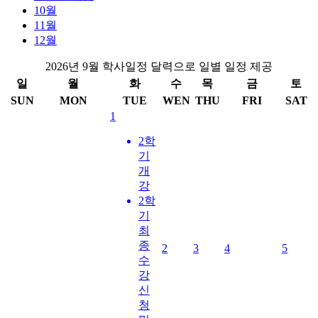
10월
11월
12월
2026년 9월 학사일정 달력으로 일별 일정 제공
일
월
화
수
목
금
토
SUN
MON
TUE
WEN
THU
FRI
SAT
1
2학
기
개
강
2학
기
최
종
2
3
4
5
수
강
신
청