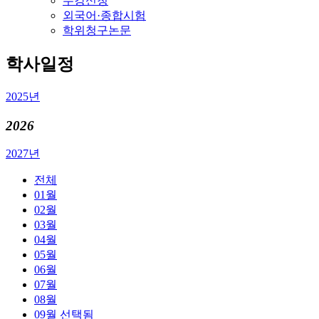
수강신청
외국어·종합시험
학위청구논문
학사일정
2025년
2026
2027년
전체
01월
02월
03월
04월
05월
06월
07월
08월
09월
선택됨