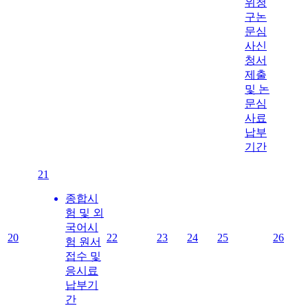
위청
구논
문심
사신
청서
제출
및 논
문심
사료
납부
기간
21
종합시
험 및 외
국어시
20
22
23
24
25
26
험 원서
접수 및
응시료
납부기
간