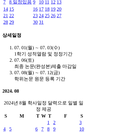
7
8
일정있음
9
10
11
12
13
14
15
16
17
18
19
20
21
22
23
24
25
26
27
28
29
30
31
상세일정
07. 01(월) ∼ 07. 03(수)
1학기 성적열람 및 정정기간
07. 06(토)
최종 논문(완성본)제출 마감일
07. 08(월) ∼ 07. 12(금)
학위논문 원문 등록 기간
2024. 08
2024년 8월 학사일정 달력으로 일별 일
정 제공
S
M
T
W
T
F
S
1
2
3
4
5
6
7
8
9
10