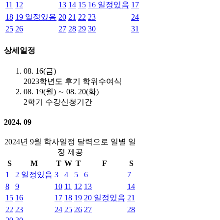
11
12
13
14
15
16
일정있음
17
18
19
일정있음
20
21
22
23
24
25
26
27
28
29
30
31
상세일정
08. 16(금)
2023학년도 후기 학위수여식
08. 19(월) ∼ 08. 20(화)
2학기 수강신청기간
2024. 09
2024년 9월 학사일정 달력으로 일별 일
정 제공
S
M
T
W
T
F
S
1
2
일정있음
3
4
5
6
7
8
9
10
11
12
13
14
15
16
17
18
19
20
일정있음
21
22
23
24
25
26
27
28