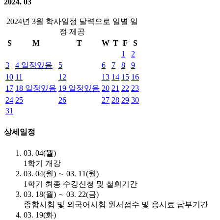
2024. 03
2024년 3월 학사일정 달력으로 일별 일
정 제공
S
M
T
W
T
F
S
1
2
3
4
일정있음
5
6
7
8
9
10
11
12
13
14
15
16
17
18
일정있음
19
일정있음
20
21
22
23
24
25
26
27
28
29
30
31
상세일정
03. 04(월)
1학기 개강
03. 04(월) ∼ 03. 11(월)
1학기 최종 수강신청 및 철회기간
03. 18(월) ∼ 03. 22(금)
종합시험 및 외국어시험 원서접수 및 응시료 납부기간
03. 19(화)