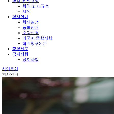
학칙 및 제규정
학칙 및 제규정
서식
학사안내
학사일정
등록안내
수강신청
외국어·종합시험
학위청구논문
장학제도
공지사항
공지사항
사이트맵
학사안내