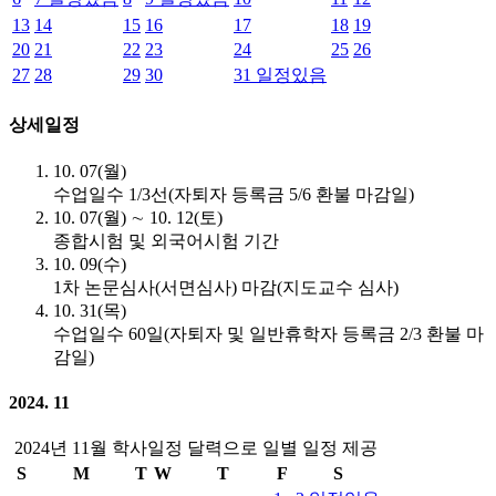
13
14
15
16
17
18
19
20
21
22
23
24
25
26
27
28
29
30
31
일정있음
상세일정
10. 07(월)
수업일수 1/3선(자퇴자 등록금 5/6 환불 마감일)
10. 07(월) ∼ 10. 12(토)
종합시험 및 외국어시험 기간
10. 09(수)
1차 논문심사(서면심사) 마감(지도교수 심사)
10. 31(목)
수업일수 60일(자퇴자 및 일반휴학자 등록금 2/3 환불 마
감일)
2024. 11
2024년 11월 학사일정 달력으로 일별 일정 제공
S
M
T
W
T
F
S