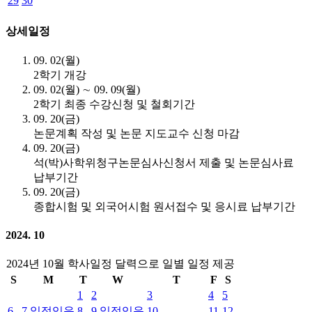
29
30
상세일정
09. 02(월)
2학기 개강
09. 02(월) ∼ 09. 09(월)
2학기 최종 수강신청 및 철회기간
09. 20(금)
논문계획 작성 및 논문 지도교수 신청 마감
09. 20(금)
석(박)사학위청구논문심사신청서 제출 및 논문심사료
납부기간
09. 20(금)
종합시험 및 외국어시험 원서접수 및 응시료 납부기간
2024. 10
2024년 10월 학사일정 달력으로 일별 일정 제공
S
M
T
W
T
F
S
1
2
3
4
5
6
7
일정있음
8
9
일정있음
10
11
12