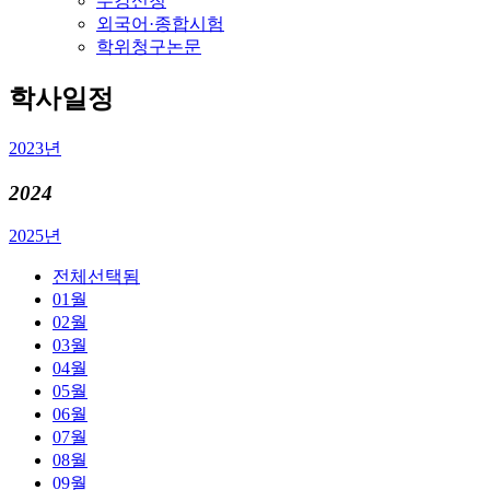
수강신청
외국어·종합시험
학위청구논문
학사일정
2023년
2024
2025년
전체
선택됨
01월
02월
03월
04월
05월
06월
07월
08월
09월