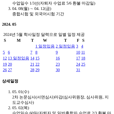
수업일수 1/3선(자퇴자 수업료 5/6 환불 마감일)
04. 08(월) ∼ 04. 12(금)
종합시험 및 외국어시험 기간
2024. 05
2024년 5월 학사일정 달력으로 일별 일정 제공
S
M
T
W
T
F
S
1
일정있음
2
일정있음
3
4
5
6
7
8
9
10
11
12
13
일정있음
14
15
16
17
18
19
20
21
22
23
24
25
26
27
28
29
30
31
상세일정
05. 01(수)
2차 논문심사(서면심사)마감(심사위원장, 심사위원, 지
도교수심사)
05. 02(목)
수업일수 60일(자퇴자 및 일반휴학자 수업료 2/3 환불 마