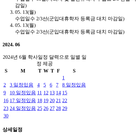
감일)
05. 13(월)
수업일수 2/3선(군입대휴학자 등록금 대치 마감일)
05. 13(월)
수업일수 2/3선(군입대휴학자 등록금 대치 마감일)
2024. 06
2024년 6월 학사일정 달력으로 일별 일
정 제공
S
M
T
W
T
F
S
1
2
3
일정있음
4
5
6
7
8
일정있음
9
10
일정있음
11
12
13
14
15
16
17
일정있음
18
19
20
21
22
23
24
일정있음
25
26
27
28
29
30
상세일정