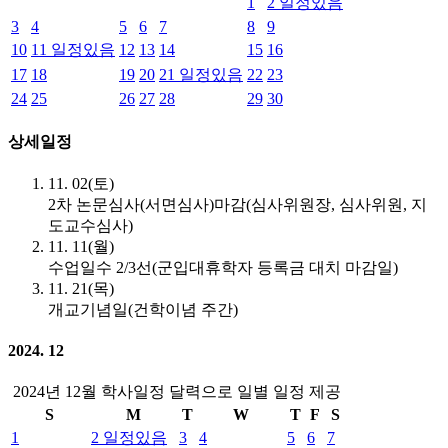
1
2
일정있음
3
4
5
6
7
8
9
10
11
일정있음
12
13
14
15
16
17
18
19
20
21
일정있음
22
23
24
25
26
27
28
29
30
상세일정
11. 02(토)
2차 논문심사(서면심사)마감(심사위원장, 심사위원, 지
도교수심사)
11. 11(월)
수업일수 2/3선(군입대휴학자 등록금 대치 마감일)
11. 21(목)
개교기념일(건학이념 주간)
2024. 12
2024년 12월 학사일정 달력으로 일별 일정 제공
S
M
T
W
T
F
S
1
2
일정있음
3
4
5
6
7