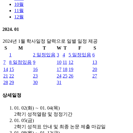
10월
11월
12월
2024. 01
2024년 1월 학사일정 달력으로 일별 일정 제공
S
M
T
W
T
F
S
1
2
일정있음
3
4
5
일정있음
6
7
8
일정있음
9
10
11
12
13
14
15
16
17
18
19
20
21
22
23
24
25
26
27
28
29
30
31
상세일정
01. 02(화) ∼ 01. 04(목)
2학기 성적열람 및 정정기간
01. 05(금)
2학기 성적표 안내 및 최종 논문 제출 마감일
01. 08(월) ∼ 01. 12(금)