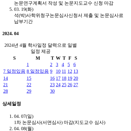
논문연구계획서 작성 및 논문지도교수 신청 마감
03. 19(화)
석(박)사학위청구논문심사신청서 제출 및 논문심사료
납부기간
2024. 04
2024년 4월 학사일정 달력으로 일별
일정 제공
S
M
T
W
T
F
S
1
2
3
4
5
6
7
일정있음
8
일정있음
9
10
11
12
13
14
15
16
17
18
19
20
21
22
23
24
25
26
27
28
29
30
상세일정
04. 07(일)
1차 논문심사(서면심사) 마감(지도교수 심사)
04. 08(월)