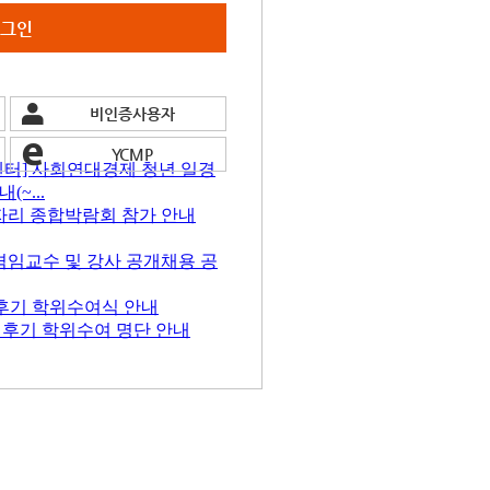
그인
비인증사용자
YCMP