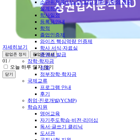
소단위전공(나노디그리) 기반 나만의 전공
설계하기
학사일정
등록금안내
학적
졸업인증제
와이즈 핵심역량 인증제
자세히보기
학사 서식·자료실
증명서 발급
팝업존 정지
팝업존 재생
01
/
장학·학자금
오늘 하루 열지 않기
장학
정부장학·학자금
닫기
국제교류
프로그램 안내
후기
취업·진로개발(YCMP)
학습지원
영어교육
자기주도학습·비전·리더십
독서·글쓰기 클리닉
도서관
공직시험 지원