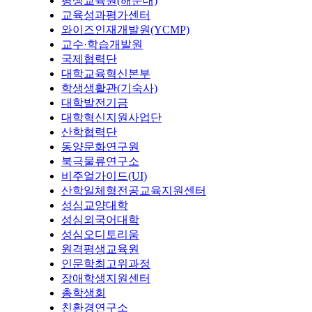
평생교육원(해운대)
교육성과평가센터
와이즈인재개발원(YCMP)
교수·학습개발원
국제협력단
대학교육혁신본부
학생생활관(기숙사)
대학발전기금
대학혁신지원사업단
산학협력단
동양문화연구원
북극물류연구소
비주얼가이드(UI)
산학일체형전공교육지원센터
성심교양대학
성심외국어대학
성심오디토리움
원격평생교육원
인문학최고위과정
장애학생지원센터
총학생회
친환경연구소