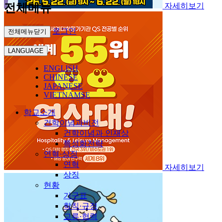
전체메뉴
자세히보기
로그인
전체메뉴닫기
LANGUAGE
ENGLISH
CHINESE
JAPANESE
VIETNAMSE
학교소개
건학이념과비전
건학이념과 인재상
특성화전략
연혁·상징
연혁
자세히보기
상징
현황
기구표
학칙·규정
교류·협력