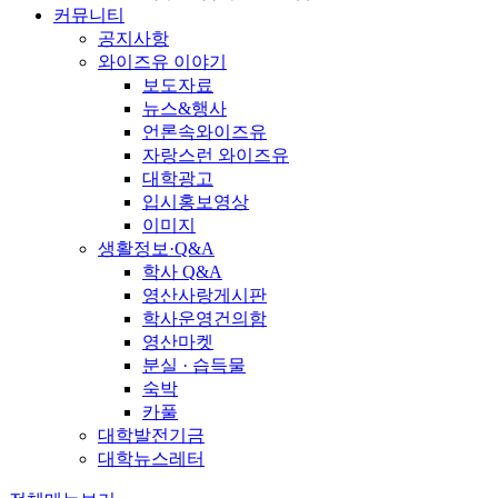
커뮤니티
공지사항
와이즈유 이야기
보도자료
뉴스&행사
언론속와이즈유
자랑스런 와이즈유
대학광고
입시홍보영상
이미지
생활정보·Q&A
학사 Q&A
영산사랑게시판
학사운영건의함
영산마켓
분실 · 습득물
숙박
카풀
대학발전기금
대학뉴스레터