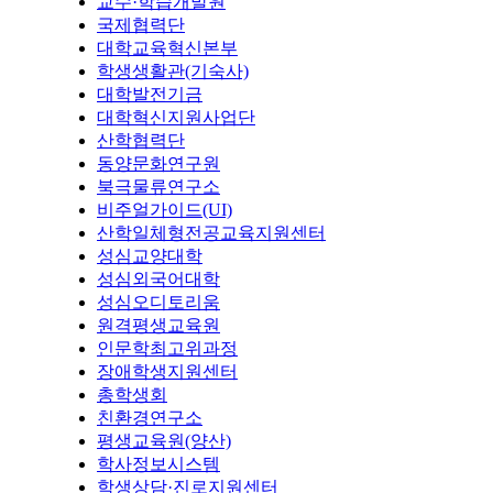
교수·학습개발원
국제협력단
대학교육혁신본부
학생생활관(기숙사)
대학발전기금
대학혁신지원사업단
산학협력단
동양문화연구원
북극물류연구소
비주얼가이드(UI)
산학일체형전공교육지원센터
성심교양대학
성심외국어대학
성심오디토리움
원격평생교육원
인문학최고위과정
장애학생지원센터
총학생회
친환경연구소
평생교육원(양산)
학사정보시스템
학생상담·진로지원센터