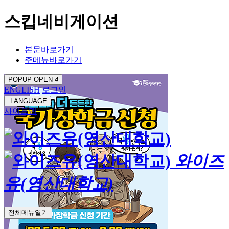
스킵네비게이션
본문바로가기
주메뉴바로가기
POPUP OPEN
4
ENGLISH
로그인
LANGUAGE
사이트맵
와이즈
유(영산대학교)
전체메뉴열기