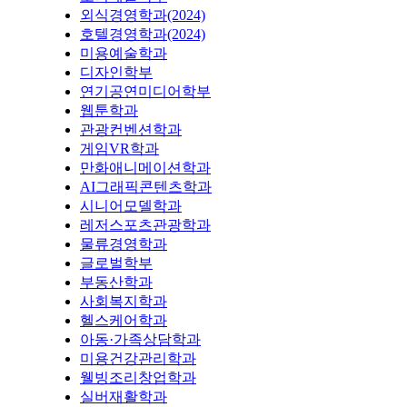
외식경영학과(2024)
호텔경영학과(2024)
미용예술학과
디자인학부
연기공연미디어학부
웹툰학과
관광컨벤션학과
게임VR학과
만화애니메이션학과
AI그래픽콘텐츠학과
시니어모델학과
레저스포츠관광학과
물류경영학과
글로벌학부
부동산학과
사회복지학과
헬스케어학과
아동·가족상담학과
미용건강관리학과
웰빙조리창업학과
실버재활학과