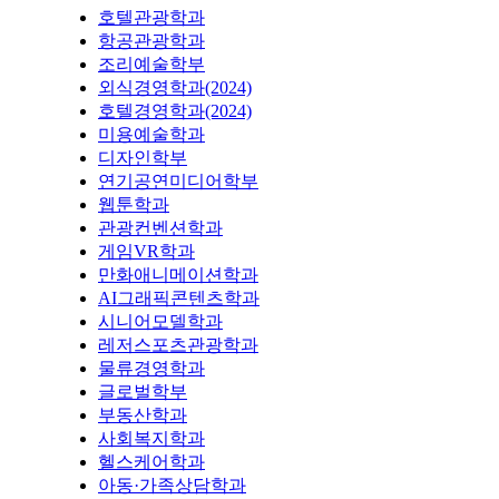
호텔관광학과
항공관광학과
조리예술학부
외식경영학과(2024)
호텔경영학과(2024)
미용예술학과
디자인학부
연기공연미디어학부
웹툰학과
관광컨벤션학과
게임VR학과
만화애니메이션학과
AI그래픽콘텐츠학과
시니어모델학과
레저스포츠관광학과
물류경영학과
글로벌학부
부동산학과
사회복지학과
헬스케어학과
아동·가족상담학과