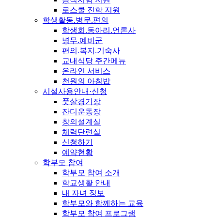
로스쿨 진학 지원
학생활동.병무.편의
학생회.동아리.언론사
병무.예비군
편의.복지.기숙사
교내식당 주간메뉴
온라인 서비스
천원의 아침밥
시설사용안내·신청
풋살경기장
잔디운동장
창의설계실
체력단련실
신청하기
예약현황
학부모 참여
학부모 참여 소개
학교생활 안내
내 자녀 정보
학부모와 함께하는 교육
학부모 참여 프로그램