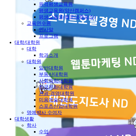
원격평생교육원
평생교육원(양산캠퍼스)
평생교육원(해운대캠퍼스)
교육연수원
인사말
프로그램
대학/대학원
대학
학과소개
대학원
일반대학원
부동산대학원
사회과학대학원
한국문화대학원
관광·경영대학원
미용예술대학원
스포츠산업대학원
명예박사 수여자
대학생활
학사
수업