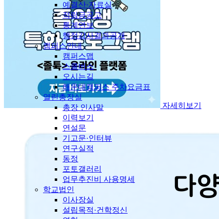
예결산·자료실
적립금공고
통계연보
행정감사결과공개
캠퍼스안내
캠퍼스맵
스쿨버스
오시는길
해운대캠퍼스 주차요금표
열린총장실
자세히보기
총장 인사말
이력보기
연설문
기고문·인터뷰
연구실적
동정
포토갤러리
업무추진비 사용명세
학교법인
이사장실
설립목적·건학정신