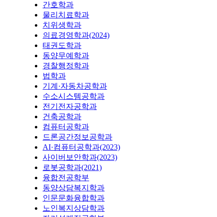
간호학과
물리치료학과
치위생학과
의료경영학과(2024)
태권도학과
동양무예학과
경찰행정학과
법학과
기계·자동차공학과
수소시스템공학과
전기전자공학과
건축공학과
컴퓨터공학과
드론공간정보공학과
AI·컴퓨터공학과(2023)
사이버보안학과(2023)
로봇공학과(2021)
융합전공학부
동양상담복지학과
인문문화융합학과
노인복지상담학과