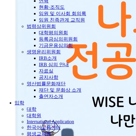
연혁
현황·조직도
임원 및 이사회 회의록
임원 친족관계 교직원
법령상위원회
대학평의원회
등록금심의위원회
기금운용심의회
생명윤리위원회
IRB소개
IRB 심의 안내
자료실
공지사항
영산법률문화재단
재단 및 문화상 소개
출연자소개
입학
대학
대학원
International Application
한국어교육센터
평생교육원