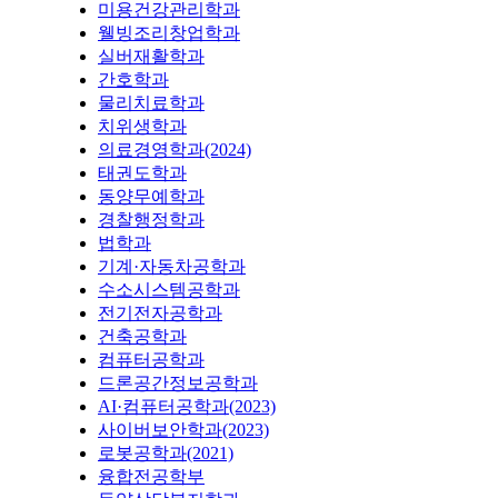
미용건강관리학과
웰빙조리창업학과
실버재활학과
간호학과
물리치료학과
치위생학과
의료경영학과(2024)
태권도학과
동양무예학과
경찰행정학과
법학과
기계·자동차공학과
수소시스템공학과
전기전자공학과
건축공학과
컴퓨터공학과
드론공간정보공학과
AI·컴퓨터공학과(2023)
사이버보안학과(2023)
로봇공학과(2021)
융합전공학부