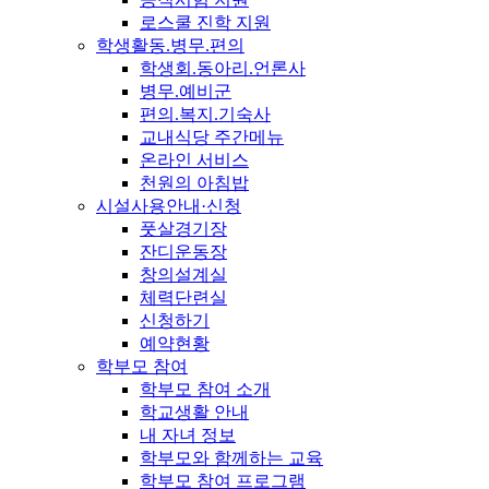
로스쿨 진학 지원
학생활동.병무.편의
학생회.동아리.언론사
병무.예비군
편의.복지.기숙사
교내식당 주간메뉴
온라인 서비스
천원의 아침밥
시설사용안내·신청
풋살경기장
잔디운동장
창의설계실
체력단련실
신청하기
예약현황
학부모 참여
학부모 참여 소개
학교생활 안내
내 자녀 정보
학부모와 함께하는 교육
학부모 참여 프로그램