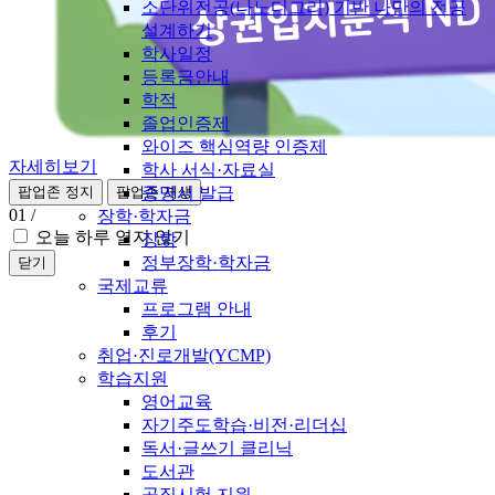
소단위전공(나노디그리) 기반 나만의 전공
설계하기
학사일정
등록금안내
학적
졸업인증제
와이즈 핵심역량 인증제
자세히보기
학사 서식·자료실
증명서 발급
팝업존 정지
팝업존 재생
01
/
장학·학자금
오늘 하루 열지 않기
장학
정부장학·학자금
닫기
국제교류
프로그램 안내
후기
취업·진로개발(YCMP)
학습지원
영어교육
자기주도학습·비전·리더십
독서·글쓰기 클리닉
도서관
공직시험 지원