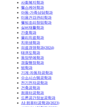
사회복지학과
헬스케어학과
아동·가족상담학과
미용건강관리학과
웰빙조리창업학과
실버재활학과
간호학과
물리치료학과
치위생학과
의료경영학과(2024)
태권도학과
동양무예학과
경찰행정학과
법학과
기계·자동차공학과
수소시스템공학과
전기전자공학과
건축공학과
컴퓨터공학과
드론공간정보공학과
AI·컴퓨터공학과(2023)