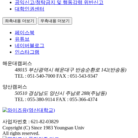
공익신고/청탁금지 및 행동강령 위반신고
대학인권센터
좌측내용 더보기
우측내용 더보기
페이스북
유튜브
네이버블로그
인스타그램
해운대캠퍼스
48015
부산광역시 해운대구 반송순환로 142(반송동)
TEL :
051-540-7000
FAX :
051-543-9347
양산캠퍼스
50510
경상남도 양산시 주남로 288(주남동)
TEL :
055-380-9114
FAX :
055-366-4374
사업자번호 : 621-82-03829
Copyright (C) Since 1983 Youngsan Univ
All rights reserved.