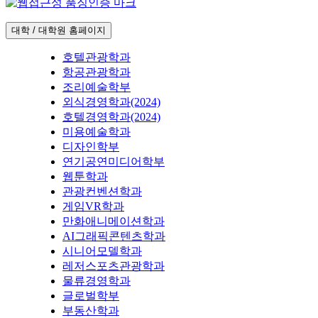
대학 / 대학원 홈페이지
호텔관광학과
항공관광학과
조리예술학부
외식경영학과(2024)
호텔경영학과(2024)
미용예술학과
디자인학부
연기공연미디어학부
웹툰학과
관광컨벤션학과
게임VR학과
만화애니메이션학과
AI그래픽콘텐츠학과
시니어모델학과
레저스포츠관광학과
물류경영학과
글로벌학부
부동산학과