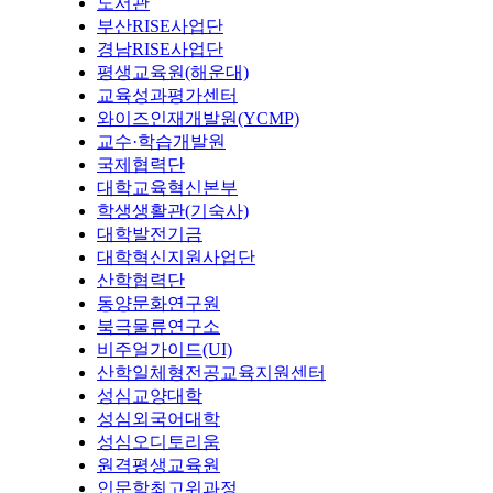
도서관
부산RISE사업단
경남RISE사업단
평생교육원(해운대)
교육성과평가센터
와이즈인재개발원(YCMP)
교수·학습개발원
국제협력단
대학교육혁신본부
학생생활관(기숙사)
대학발전기금
대학혁신지원사업단
산학협력단
동양문화연구원
북극물류연구소
비주얼가이드(UI)
산학일체형전공교육지원센터
성심교양대학
성심외국어대학
성심오디토리움
원격평생교육원
인문학최고위과정