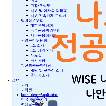
연혁
현황·조직도
임원 및 이사회 회의록
임원 친족관계 교직원
법령상위원회
대학평의원회
등록금심의위원회
기금운용심의회
생명윤리위원회
IRB소개
IRB 심의 안내
자료실
공지사항
영산법률문화재단
재단 및 문화상 소개
출연자소개
입학
대학
대학원
International Application
한국어교육센터
평생교육원