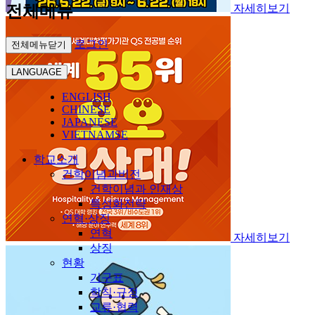
전체메뉴
자세히보기
로그인
전체메뉴닫기
LANGUAGE
ENGLISH
CHINESE
JAPANESE
VIETNAMSE
학교소개
건학이념과비전
건학이념과 인재상
특성화전략
연혁·상징
연혁
자세히보기
상징
현황
기구표
학칙·규정
교류·협력