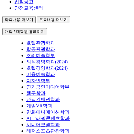
입찰공고
안전교육센터
좌측내용 더보기
우측내용 더보기
대학 / 대학원 홈페이지
호텔관광학과
항공관광학과
조리예술학부
외식경영학과(2024)
호텔경영학과(2024)
미용예술학과
디자인학부
연기공연미디어학부
웹툰학과
관광컨벤션학과
게임VR학과
만화애니메이션학과
AI그래픽콘텐츠학과
시니어모델학과
레저스포츠관광학과