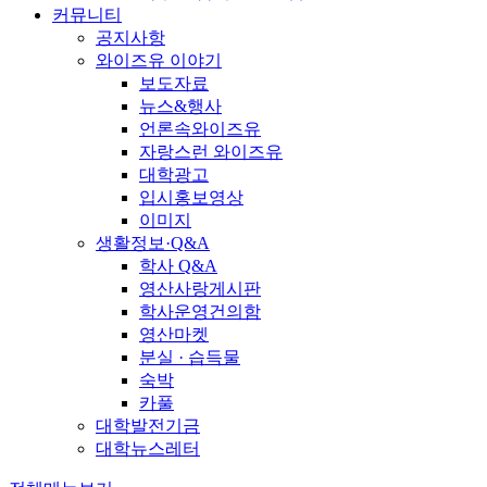
커뮤니티
공지사항
와이즈유 이야기
보도자료
뉴스&행사
언론속와이즈유
자랑스런 와이즈유
대학광고
입시홍보영상
이미지
생활정보·Q&A
학사 Q&A
영산사랑게시판
학사운영건의함
영산마켓
분실 · 습득물
숙박
카풀
대학발전기금
대학뉴스레터