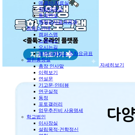
예결산·자료실
적립금공고
통계연보
행정감사결과공개
캠퍼스안내
캠퍼스맵
스쿨버스
오시는길
해운대캠퍼스 주차요금표
열린총장실
자세히보기
총장 인사말
이력보기
연설문
기고문·인터뷰
연구실적
동정
포토갤러리
업무추진비 사용명세
학교법인
이사장실
설립목적·건학정신