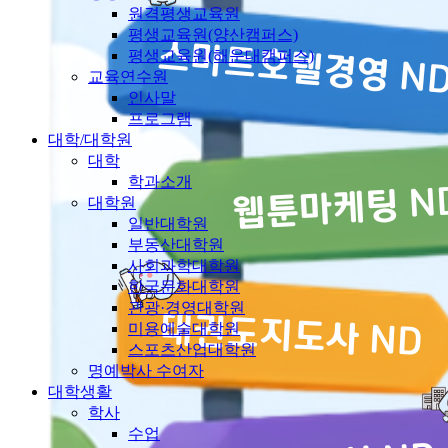
원격평생교육원
평생교육원(양산캠퍼스)
평생교육원(해운대캠퍼스)
교육연수원
인사말
프로그램
대학/대학원
대학
학과소개
대학원
일반대학원
부동산대학원
사회과학대학원
한국문화대학원
관광·경영대학원
미용예술대학원
스포츠산업대학원
명예박사 수여자
대학생활
학사
수업