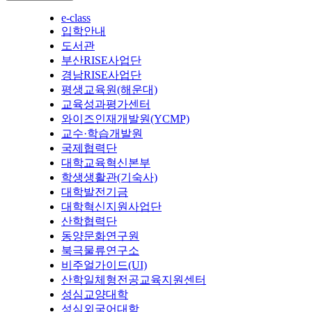
e-class
입학안내
도서관
부산RISE사업단
경남RISE사업단
평생교육원(해운대)
교육성과평가센터
와이즈인재개발원(YCMP)
교수·학습개발원
국제협력단
대학교육혁신본부
학생생활관(기숙사)
대학발전기금
대학혁신지원사업단
산학협력단
동양문화연구원
북극물류연구소
비주얼가이드(UI)
산학일체형전공교육지원센터
성심교양대학
성심외국어대학