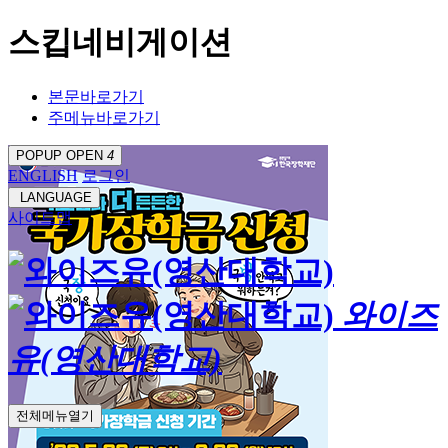
스킵네비게이션
본문바로가기
주메뉴바로가기
POPUP OPEN
4
ENGLISH
로그인
LANGUAGE
사이트맵
와이즈
유(영산대학교)
전체메뉴열기