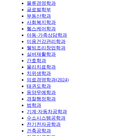
물류경영학과
글로벌학부
부동산학과
사회복지학과
헬스케어학과
아동·가족상담학과
미용건강관리학과
웰빙조리창업학과
실버재활학과
간호학과
물리치료학과
치위생학과
의료경영학과(2024)
태권도학과
동양무예학과
경찰행정학과
법학과
기계·자동차공학과
수소시스템공학과
전기전자공학과
건축공학과