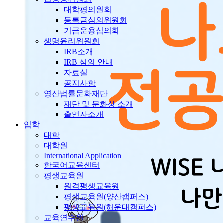
대학평의원회
등록금심의위원회
기금운용심의회
생명윤리위원회
IRB소개
IRB 심의 안내
자료실
공지사항
영산법률문화재단
재단 및 문화상 소개
출연자소개
입학
대학
대학원
International Application
한국어교육센터
평생교육원
원격평생교육원
평생교육원(양산캠퍼스)
평생교육원(해운대캠퍼스)
교육연수원