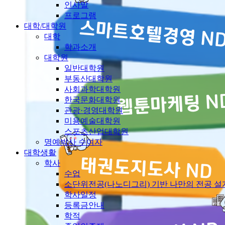
인사말
프로그램
대학/대학원
대학
학과소개
대학원
일반대학원
부동산대학원
사회과학대학원
한국문화대학원
관광·경영대학원
미용예술대학원
스포츠산업대학원
명예박사 수여자
대학생활
학사
수업
소단위전공(나노디그리) 기반 나만의 전공 
학사일정
등록금안내
학적