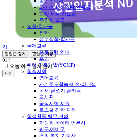
졸업인증제
와이즈 핵심역량 인증제
학사 서식·자료실
증명서 발급
장학·학자금
장학
정부장학·학자금
국제교류
기
프로그램 안내
팝업존 정지
팝업존 재생
후기
01
/
취업·진로개발(YCMP)
오늘 하루 열지 않기
학습지원
닫기
영어교육
자기주도학습·비전·리더십
독서·글쓰기 클리닉
도서관
공직시험 지원
로스쿨 진학 지원
학생활동.병무.편의
학생회.동아리.언론사
병무.예비군
편의.복지.기숙사