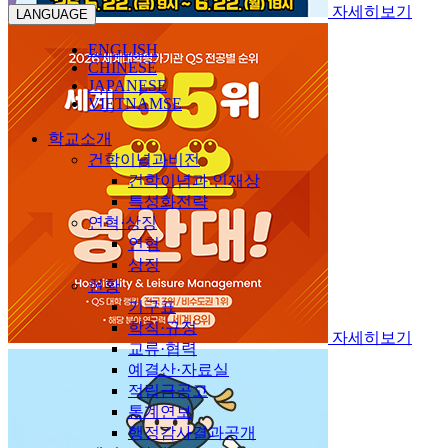
자세히보기
LANGUAGE
ENGLISH
CHINESE
JAPANESE
VIETNAMSE
학교소개
건학이념과비전
건학이념과 인재상
특성화전략
연혁·상징
연혁
상징
현황
기구표
학칙·규정
자세히보기
교류·협력
예결산·자료실
적립금공고
통계연보
행정감사결과공개