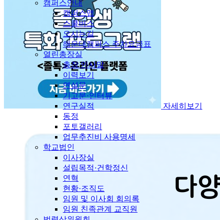
캠퍼스안내
캠퍼스맵
스쿨버스
오시는길
해운대캠퍼스 주차요금표
열린총장실
총장 인사말
이력보기
연설문
기고문·인터뷰
연구실적
자세히보기
동정
포토갤러리
업무추진비 사용명세
학교법인
이사장실
설립목적·건학정신
연혁
현황·조직도
임원 및 이사회 회의록
임원 친족관계 교직원
법령상위원회