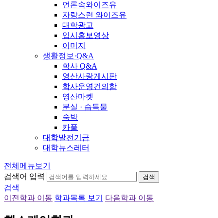
언론속와이즈유
자랑스런 와이즈유
대학광고
입시홍보영상
이미지
생활정보·Q&A
학사 Q&A
영산사랑게시판
학사운영건의함
영산마켓
분실 · 습득물
숙박
카풀
대학발전기금
대학뉴스레터
전체메뉴보기
검색어 입력
검색
검색
이전학과 이동
학과목록 보기
다음학과 이동