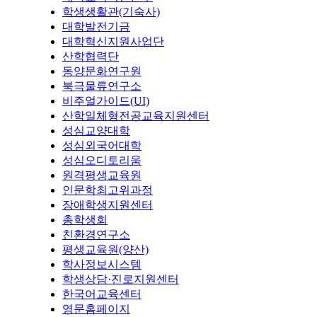
학생생활관(기숙사)
대학발전기금
대학혁신지원사업단
산학협력단
동양문화연구원
북극물류연구소
비주얼가이드(UI)
산학일체형전공교육지원센터
성심교양대학
성심외국어대학
성심오디토리움
원격평생교육원
인문학최고위과정
장애학생지원센터
총학생회
친환경연구소
평생교육원(양산)
학사정보시스템
학생상담·진로지원센터
한국어교육센터
영문홈페이지