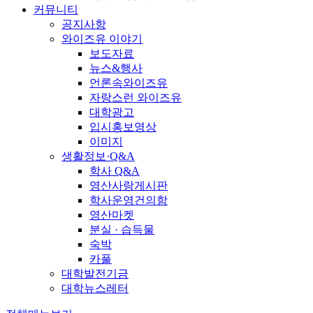
커뮤니티
공지사항
와이즈유 이야기
보도자료
뉴스&행사
언론속와이즈유
자랑스런 와이즈유
대학광고
입시홍보영상
이미지
생활정보·Q&A
학사 Q&A
영산사랑게시판
학사운영건의함
영산마켓
분실 · 습득물
숙박
카풀
대학발전기금
대학뉴스레터