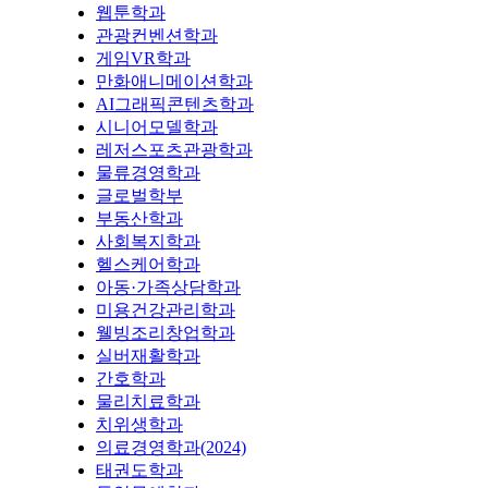
웹툰학과
관광컨벤션학과
게임VR학과
만화애니메이션학과
AI그래픽콘텐츠학과
시니어모델학과
레저스포츠관광학과
물류경영학과
글로벌학부
부동산학과
사회복지학과
헬스케어학과
아동·가족상담학과
미용건강관리학과
웰빙조리창업학과
실버재활학과
간호학과
물리치료학과
치위생학과
의료경영학과(2024)
태권도학과