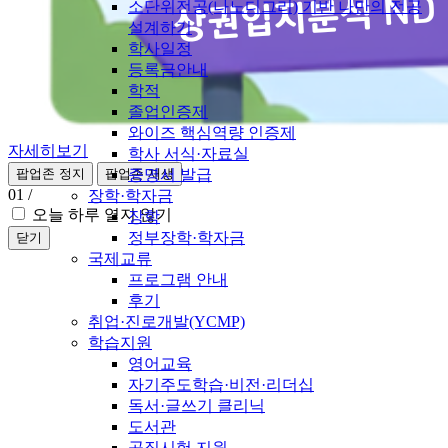
소단위전공(나노디그리) 기반 나만의 전공
설계하기
학사일정
등록금안내
학적
졸업인증제
와이즈 핵심역량 인증제
자세히보기
학사 서식·자료실
증명서 발급
팝업존 정지
팝업존 재생
01
/
장학·학자금
오늘 하루 열지 않기
장학
정부장학·학자금
닫기
국제교류
프로그램 안내
후기
취업·진로개발(YCMP)
학습지원
영어교육
자기주도학습·비전·리더십
독서·글쓰기 클리닉
도서관
공직시험 지원