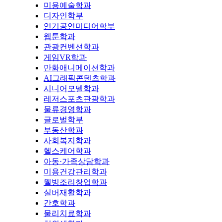
미용예술학과
디자인학부
연기공연미디어학부
웹툰학과
관광컨벤션학과
게임VR학과
만화애니메이션학과
AI그래픽콘텐츠학과
시니어모델학과
레저스포츠관광학과
물류경영학과
글로벌학부
부동산학과
사회복지학과
헬스케어학과
아동·가족상담학과
미용건강관리학과
웰빙조리창업학과
실버재활학과
간호학과
물리치료학과