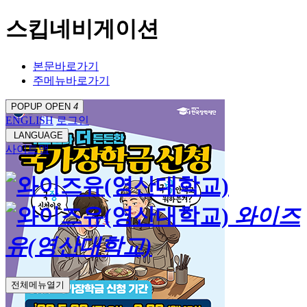
스킵네비게이션
본문바로가기
주메뉴바로가기
POPUP OPEN
4
ENGLISH
로그인
LANGUAGE
사이트맵
와이즈
유(영산대학교)
전체메뉴열기