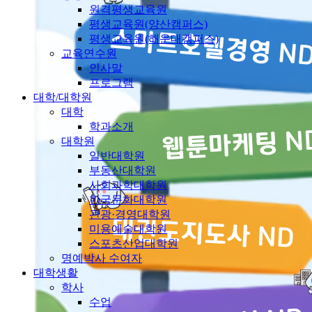
원격평생교육원
평생교육원(양산캠퍼스)
평생교육원(해운대캠퍼스)
교육연수원
인사말
프로그램
대학/대학원
대학
학과소개
대학원
일반대학원
부동산대학원
사회과학대학원
한국문화대학원
관광·경영대학원
미용예술대학원
스포츠산업대학원
명예박사 수여자
대학생활
학사
수업