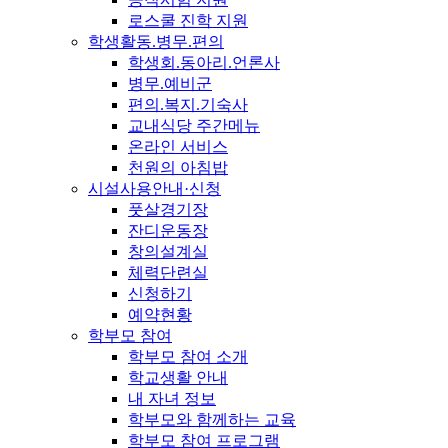
로스쿨 진학 지원
학생활동.병무.편의
학생회.동아리.언론사
병무.예비군
편의.복지.기숙사
교내식당 주간메뉴
온라인 서비스
천원의 아침밥
시설사용안내·신청
풋살경기장
잔디운동장
창의설계실
체력단련실
신청하기
예약현황
학부모 참여
학부모 참여 소개
학교생활 안내
내 자녀 정보
학부모와 함께하는 교육
학부모 참여 프로그램