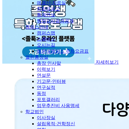
예결산·자료실
적립금공고
통계연보
행정감사결과공개
캠퍼스안내
캠퍼스맵
스쿨버스
오시는길
해운대캠퍼스 주차요금표
열린총장실
자세히보기
총장 인사말
이력보기
연설문
기고문·인터뷰
연구실적
동정
포토갤러리
업무추진비 사용명세
학교법인
이사장실
설립목적·건학정신