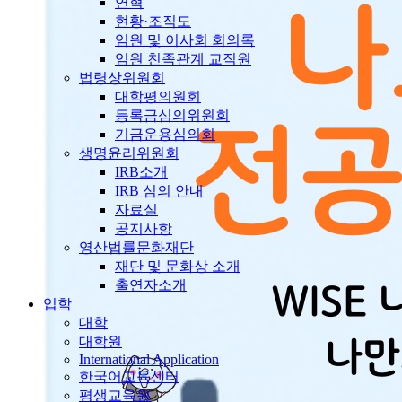
연혁
현황·조직도
임원 및 이사회 회의록
임원 친족관계 교직원
법령상위원회
대학평의원회
등록금심의위원회
기금운용심의회
생명윤리위원회
IRB소개
IRB 심의 안내
자료실
공지사항
영산법률문화재단
재단 및 문화상 소개
출연자소개
입학
대학
대학원
International Application
한국어교육센터
평생교육원