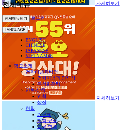
전체메뉴
자세히보기
로그인
전체메뉴닫기
LANGUAGE
ENGLISH
CHINESE
JAPANESE
VIETNAMSE
학교소개
건학이념과비전
건학이념과 인재상
특성화전략
연혁·상징
연혁
자세히보기
상징
현황
기구표
학칙·규정
교류·협력