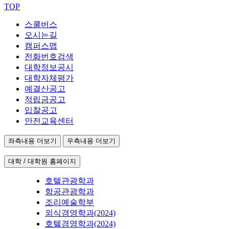
TOP
스쿨버스
오시는길
캠퍼스맵
전화번호검색
대학정보공시
대학자체평가
예결산공고
적립금공고
입찰공고
안전교육센터
좌측내용 더보기
우측내용 더보기
대학 / 대학원 홈페이지
호텔관광학과
항공관광학과
조리예술학부
외식경영학과(2024)
호텔경영학과(2024)