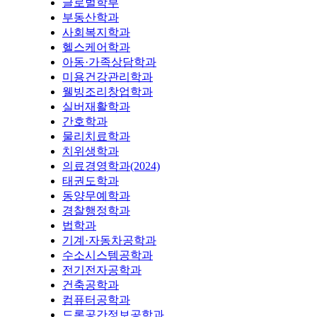
글로벌학부
부동산학과
사회복지학과
헬스케어학과
아동·가족상담학과
미용건강관리학과
웰빙조리창업학과
실버재활학과
간호학과
물리치료학과
치위생학과
의료경영학과(2024)
태권도학과
동양무예학과
경찰행정학과
법학과
기계·자동차공학과
수소시스템공학과
전기전자공학과
건축공학과
컴퓨터공학과
드론공간정보공학과