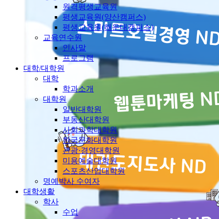
원격평생교육원
평생교육원(양산캠퍼스)
평생교육원(해운대캠퍼스)
교육연수원
인사말
프로그램
대학/대학원
대학
학과소개
대학원
일반대학원
부동산대학원
사회과학대학원
한국문화대학원
관광·경영대학원
미용예술대학원
스포츠산업대학원
명예박사 수여자
대학생활
학사
수업