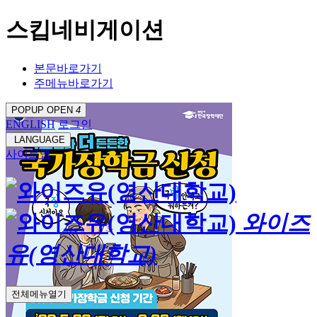
스킵네비게이션
본문바로가기
주메뉴바로가기
POPUP OPEN
4
ENGLISH
로그인
LANGUAGE
사이트맵
와이즈
유(영산대학교)
전체메뉴열기