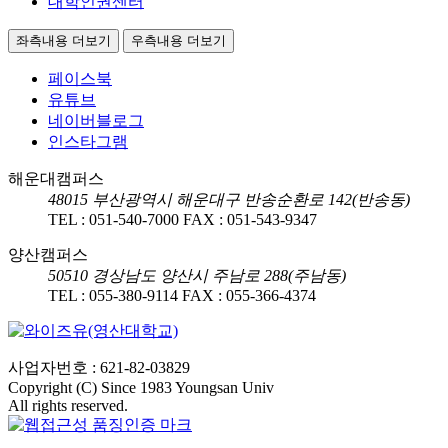
대학인권센터
좌측내용 더보기
우측내용 더보기
페이스북
유튜브
네이버블로그
인스타그램
해운대캠퍼스
48015
부산광역시 해운대구 반송순환로 142(반송동)
TEL :
051-540-7000
FAX :
051-543-9347
양산캠퍼스
50510
경상남도 양산시 주남로 288(주남동)
TEL :
055-380-9114
FAX :
055-366-4374
사업자번호 : 621-82-03829
Copyright (C) Since 1983 Youngsan Univ
All rights reserved.