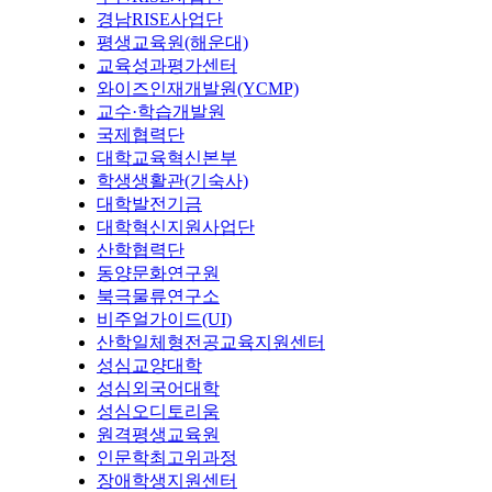
경남RISE사업단
평생교육원(해운대)
교육성과평가센터
와이즈인재개발원(YCMP)
교수·학습개발원
국제협력단
대학교육혁신본부
학생생활관(기숙사)
대학발전기금
대학혁신지원사업단
산학협력단
동양문화연구원
북극물류연구소
비주얼가이드(UI)
산학일체형전공교육지원센터
성심교양대학
성심외국어대학
성심오디토리움
원격평생교육원
인문학최고위과정
장애학생지원센터