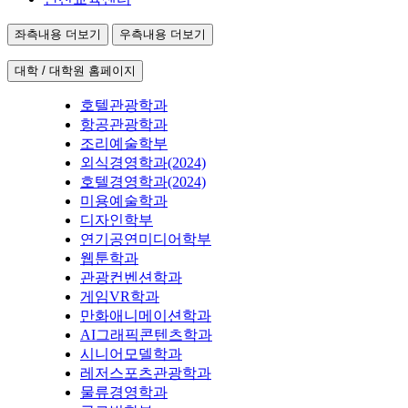
좌측내용 더보기
우측내용 더보기
대학 / 대학원 홈페이지
호텔관광학과
항공관광학과
조리예술학부
외식경영학과(2024)
호텔경영학과(2024)
미용예술학과
디자인학부
연기공연미디어학부
웹툰학과
관광컨벤션학과
게임VR학과
만화애니메이션학과
AI그래픽콘텐츠학과
시니어모델학과
레저스포츠관광학과
물류경영학과