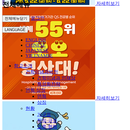
전체메뉴
자세히보기
로그인
전체메뉴닫기
LANGUAGE
ENGLISH
CHINESE
JAPANESE
VIETNAMSE
학교소개
건학이념과비전
건학이념과 인재상
특성화전략
연혁·상징
연혁
자세히보기
상징
현황
기구표
학칙·규정
교류·협력