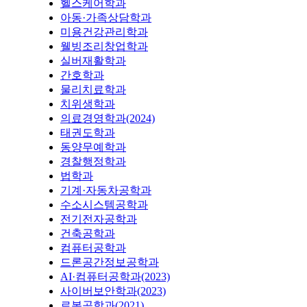
헬스케어학과
아동·가족상담학과
미용건강관리학과
웰빙조리창업학과
실버재활학과
간호학과
물리치료학과
치위생학과
의료경영학과(2024)
태권도학과
동양무예학과
경찰행정학과
법학과
기계·자동차공학과
수소시스템공학과
전기전자공학과
건축공학과
컴퓨터공학과
드론공간정보공학과
AI·컴퓨터공학과(2023)
사이버보안학과(2023)
로봇공학과(2021)