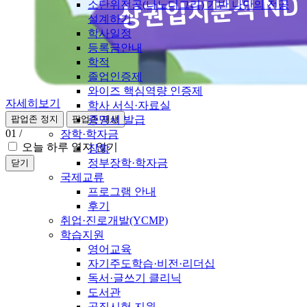
소단위전공(나노디그리) 기반 나만의 전공
설계하기
학사일정
등록금안내
학적
졸업인증제
와이즈 핵심역량 인증제
자세히보기
학사 서식·자료실
증명서 발급
팝업존 정지
팝업존 재생
01
/
장학·학자금
오늘 하루 열지 않기
장학
정부장학·학자금
닫기
국제교류
프로그램 안내
후기
취업·진로개발(YCMP)
학습지원
영어교육
자기주도학습·비전·리더십
독서·글쓰기 클리닉
도서관
공직시험 지원