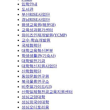
입학안내
도서관
부산RISE사업단
경남RISE사업단
평생교육원(해운대)
교육성과평가센터
와이즈인재개발원(YCMP)
교수·학습개발원
국제협력단
대학교육혁신본부
학생생활관(기숙사)
대학발전기금
대학혁신지원사업단
산학협력단
동양문화연구원
북극물류연구소
비주얼가이드(UI)
산학일체형전공교육지원센터
성심교양대학
성심외국어대학
성심오디토리움