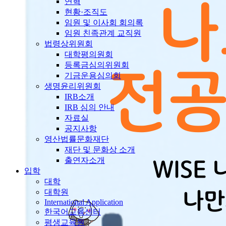
연혁
현황·조직도
임원 및 이사회 회의록
임원 친족관계 교직원
법령상위원회
대학평의원회
등록금심의위원회
기금운용심의회
생명윤리위원회
IRB소개
IRB 심의 안내
자료실
공지사항
영산법률문화재단
재단 및 문화상 소개
출연자소개
입학
대학
대학원
International Application
한국어교육센터
평생교육원