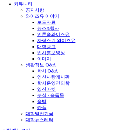
커뮤니티
공지사항
와이즈유 이야기
보도자료
뉴스&행사
언론속와이즈유
자랑스런 와이즈유
대학광고
입시홍보영상
이미지
생활정보·Q&A
학사 Q&A
영산사랑게시판
학사운영건의함
영산마켓
분실 · 습득물
숙박
카풀
대학발전기금
대학뉴스레터