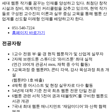
세대 웹툰 작가를 꿈꾸는 인재를 양성하고 있다. 최첨단 창작
시설과 장비, 체계적인 커리큘럼을 갖추고 있으며, 현역 작가
들로 구성된 교수진의 이론과 실무 중심 교육을 통해 웹툰 산
업계를 선도할 미래형 인재를 배양하고자 한다.
051-540-7224
홈페이지 바로가기
전공자랑
1
교수 전원 부·울·경 현직 웹툰작가 및 산업계 실무자
2
자체 브랜드툰 스튜디오 '와이즈툰' 최대 실적
(연간 10여개 관공서 mou, 재학 중 수익 활동)
3
교육과정 중 웹툰PD, 콘티 각색, 강사 육성과정 최초 개
설
(웹툰PD 1호 배출)
4
재학 중 어시스트 및 현장 실무자로 다수 활동
5
4년제 대학 기준 전국 최초 웹툰 전문 단일 전공
6
웹툰 관련 서적 5천여 권과 태블릿PC를 구비한 웹툰도
서관 개관
7
국내 최대 웹툰 매니지먼트 ‘재담미디어’와 산학 협력
체결