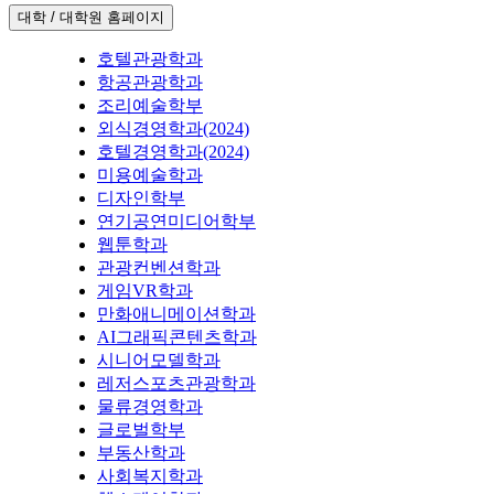
대학 / 대학원 홈페이지
호텔관광학과
항공관광학과
조리예술학부
외식경영학과(2024)
호텔경영학과(2024)
미용예술학과
디자인학부
연기공연미디어학부
웹툰학과
관광컨벤션학과
게임VR학과
만화애니메이션학과
AI그래픽콘텐츠학과
시니어모델학과
레저스포츠관광학과
물류경영학과
글로벌학부
부동산학과
사회복지학과