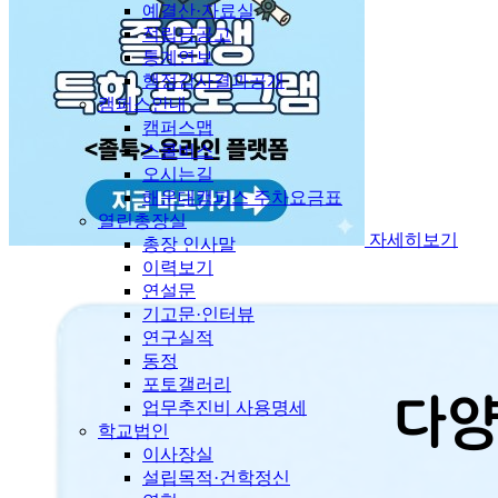
예결산·자료실
적립금공고
통계연보
행정감사결과공개
캠퍼스안내
캠퍼스맵
스쿨버스
오시는길
해운대캠퍼스 주차요금표
열린총장실
자세히보기
총장 인사말
이력보기
연설문
기고문·인터뷰
연구실적
동정
포토갤러리
업무추진비 사용명세
학교법인
이사장실
설립목적·건학정신