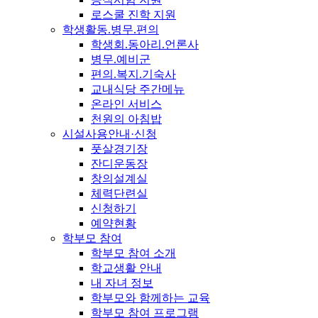
로스쿨 진학 지원
학생활동.병무.편의
학생회.동아리.언론사
병무.예비군
편의.복지.기숙사
교내식당 주간메뉴
온라인 서비스
천원의 아침밥
시설사용안내·신청
풋살경기장
잔디운동장
창의설계실
체력단련실
신청하기
예약현황
학부모 참여
학부모 참여 소개
학교생활 안내
내 자녀 정보
학부모와 함께하는 교육
학부모 참여 프로그램