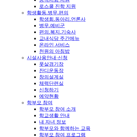
로스쿨 진학 지원
학생활동.병무.편의
학생회.동아리.언론사
병무.예비군
편의.복지.기숙사
교내식당 주간메뉴
온라인 서비스
천원의 아침밥
시설사용안내·신청
풋살경기장
잔디운동장
창의설계실
체력단련실
신청하기
예약현황
학부모 참여
학부모 참여 소개
학교생활 안내
내 자녀 정보
학부모와 함께하는 교육
학부모 참여 프로그램