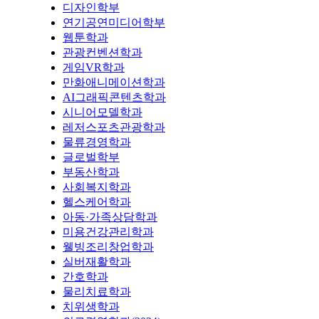
디자인학부
연기공연미디어학부
웹툰학과
관광컨벤션학과
게임VR학과
만화애니메이션학과
AI그래픽콘텐츠학과
시니어모델학과
레저스포츠관광학과
물류경영학과
글로벌학부
부동산학과
사회복지학과
헬스케어학과
아동·가족상담학과
미용건강관리학과
웰빙조리창업학과
실버재활학과
간호학과
물리치료학과
치위생학과