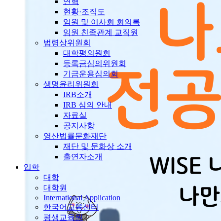
연혁
현황·조직도
임원 및 이사회 회의록
임원 친족관계 교직원
법령상위원회
대학평의원회
등록금심의위원회
기금운용심의회
생명윤리위원회
IRB소개
IRB 심의 안내
자료실
공지사항
영산법률문화재단
재단 및 문화상 소개
출연자소개
입학
대학
대학원
International Application
한국어교육센터
평생교육원