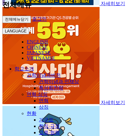
전체메뉴
자세히보기
로그인
전체메뉴닫기
LANGUAGE
ENGLISH
CHINESE
JAPANESE
VIETNAMSE
학교소개
건학이념과비전
건학이념과 인재상
특성화전략
연혁·상징
연혁
자세히보기
상징
현황
기구표
학칙·규정
교류·협력