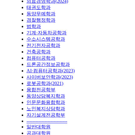
의료경영학과(2024)
태권도학과
동양무예학과
경찰행정학과
법학과
기계·자동차공학과
수소시스템공학과
전기전자공학과
건축공학과
컴퓨터공학과
드론공간정보공학과
AI·컴퓨터공학과(2023)
사이버보안학과(2023)
로봇공학과(2021)
융합전공학부
동양상담복지학과
인문문화융합학과
노인복지상담학과
자기설계전공학부
---------------------------
일반대학원
공과대학원