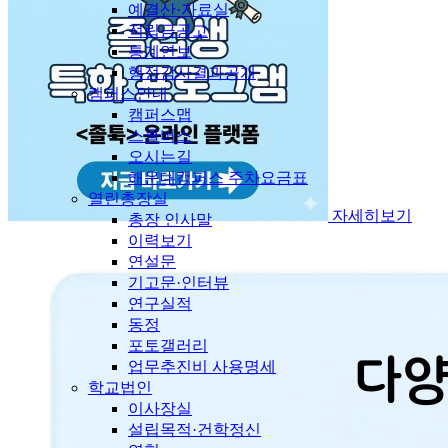
예결산·자료실
적립금공고
통계연보
행정감사결과공개
캠퍼스안내
캠퍼스맵
스쿨버스
오시는길
해운대캠퍼스 주차요금표
열린총장실
자세히보기
총장 인사말
이력보기
연설문
기고문·인터뷰
연구실적
동정
포토갤러리
업무추진비 사용명세
학교법인
이사장실
설립목적·건학정신