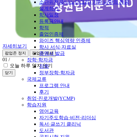
소단위전공(나노디그리) 기반 나만의 전공
설계하기
학사일정
등록금안내
학적
졸업인증제
와이즈 핵심역량 인증제
자세히보기
학사 서식·자료실
증명서 발급
팝업존 정지
팝업존 재생
01
/
장학·학자금
오늘 하루 열지 않기
장학
정부장학·학자금
닫기
국제교류
프로그램 안내
후기
취업·진로개발(YCMP)
학습지원
영어교육
자기주도학습·비전·리더십
독서·글쓰기 클리닉
도서관
공직시험 지원