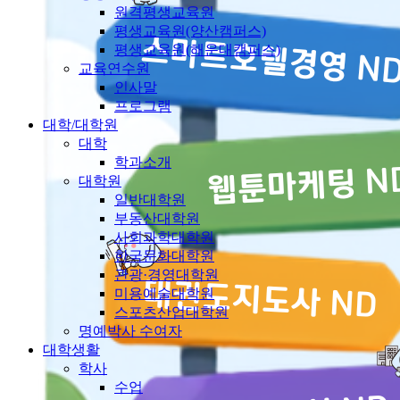
원격평생교육원
평생교육원(양산캠퍼스)
평생교육원(해운대캠퍼스)
교육연수원
인사말
프로그램
대학/대학원
대학
학과소개
대학원
일반대학원
부동산대학원
사회과학대학원
한국문화대학원
관광·경영대학원
미용예술대학원
스포츠산업대학원
명예박사 수여자
대학생활
학사
수업