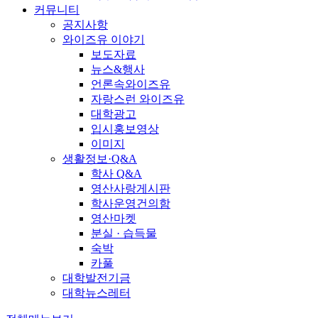
커뮤니티
공지사항
와이즈유 이야기
보도자료
뉴스&행사
언론속와이즈유
자랑스런 와이즈유
대학광고
입시홍보영상
이미지
생활정보·Q&A
학사 Q&A
영산사랑게시판
학사운영건의함
영산마켓
분실 · 습득물
숙박
카풀
대학발전기금
대학뉴스레터