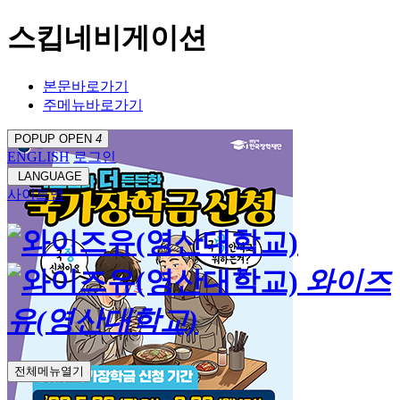
스킵네비게이션
본문바로가기
주메뉴바로가기
POPUP OPEN
4
ENGLISH
로그인
LANGUAGE
사이트맵
와이즈
유(영산대학교)
전체메뉴열기