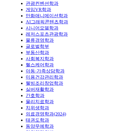
관광컨벤션학과
게임VR학과
만화애니메이션학과
AI그래픽콘텐츠학과
시니어모델학과
레저스포츠관광학과
물류경영학과
글로벌학부
부동산학과
사회복지학과
헬스케어학과
아동·가족상담학과
미용건강관리학과
웰빙조리창업학과
실버재활학과
간호학과
물리치료학과
치위생학과
의료경영학과(2024)
태권도학과
동양무예학과