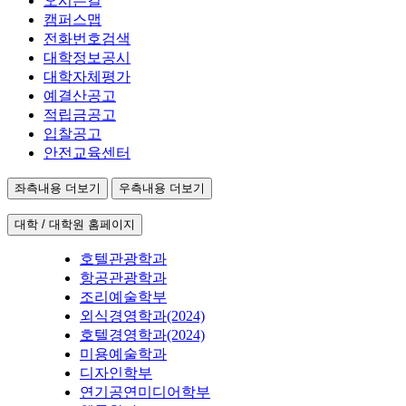
오시는길
캠퍼스맵
전화번호검색
대학정보공시
대학자체평가
예결산공고
적립금공고
입찰공고
안전교육센터
좌측내용 더보기
우측내용 더보기
대학 / 대학원 홈페이지
호텔관광학과
항공관광학과
조리예술학부
외식경영학과(2024)
호텔경영학과(2024)
미용예술학과
디자인학부
연기공연미디어학부