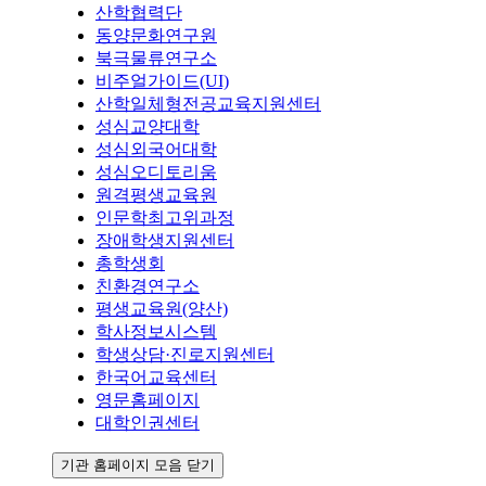
산학협력단
동양문화연구원
북극물류연구소
비주얼가이드(UI)
산학일체형전공교육지원센터
성심교양대학
성심외국어대학
성심오디토리움
원격평생교육원
인문학최고위과정
장애학생지원센터
총학생회
친환경연구소
평생교육원(양산)
학사정보시스템
학생상담·진로지원센터
한국어교육센터
영문홈페이지
대학인권센터
기관 홈페이지 모음 닫기