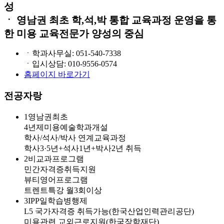
성
ㆍ 영남권 최초 학,석,박 통합 교육과정 운영을 통
한 미용 교육전문가 양성의 중심
ㆍ학과사무실: 051-540-7338
ㆍ입시상담: 010-9556-0574
홈페이지 바로가기
전공자랑
1
영남권최초
4년제미용예술학과개설
학사/석사/박사 연계교육과정
학사3·5년+석사1년+박사2년 취득
2
비교과프로그램
민간자격증취득지원
뷰티영어프로그램
트렌트특강 월3회이상
3
IPP일학습병행제
L5 국가자격증 취득가능(한국산업인력관리공단)
미용관련 교외근로지원(한국장학재단)