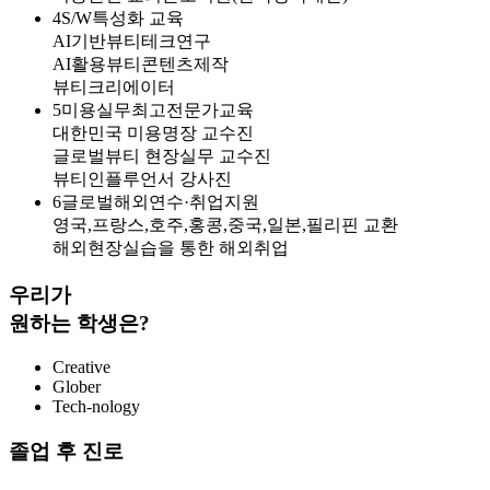
4
S/W특성화 교육
AI기반뷰티테크연구
AI활용뷰티콘텐츠제작
뷰티크리에이터
5
미용실무최고전문가교육
대한민국 미용명장 교수진
글로벌뷰티 현장실무 교수진
뷰티인플루언서 강사진
6
글로벌해외연수·취업지원
영국,프랑스,호주,홍콩,중국,일본,필리핀 교환
해외현장실습을 통한 해외취업
우리가
원하는 학생은?
Creative
Glober
Tech-nology
졸업 후 진로