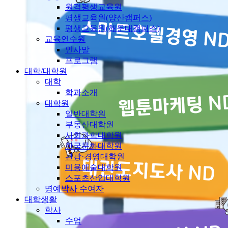
원격평생교육원
평생교육원(양산캠퍼스)
평생교육원(해운대캠퍼스)
교육연수원
인사말
프로그램
대학/대학원
대학
학과소개
대학원
일반대학원
부동산대학원
사회과학대학원
한국문화대학원
관광·경영대학원
미용예술대학원
스포츠산업대학원
명예박사 수여자
대학생활
학사
수업