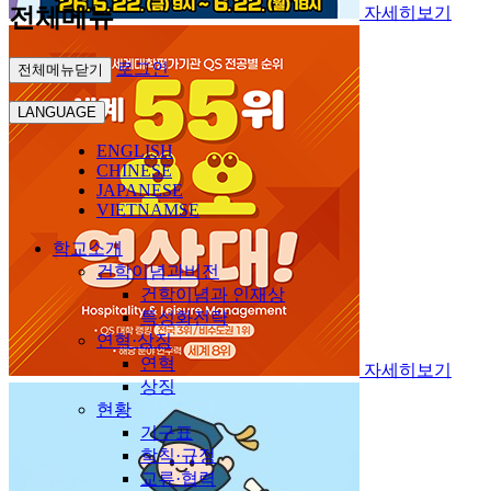
전체메뉴
자세히보기
로그인
전체메뉴닫기
LANGUAGE
ENGLISH
CHINESE
JAPANESE
VIETNAMSE
학교소개
건학이념과비전
건학이념과 인재상
특성화전략
연혁·상징
연혁
자세히보기
상징
현황
기구표
학칙·규정
교류·협력