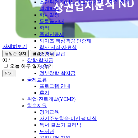
소단위전공(나노디그리) 기반 나만의 전공
설계하기
학사일정
등록금안내
학적
졸업인증제
와이즈 핵심역량 인증제
자세히보기
학사 서식·자료실
증명서 발급
팝업존 정지
팝업존 재생
01
/
장학·학자금
오늘 하루 열지 않기
장학
정부장학·학자금
닫기
국제교류
프로그램 안내
후기
취업·진로개발(YCMP)
학습지원
영어교육
자기주도학습·비전·리더십
독서·글쓰기 클리닉
도서관
공직시험 지원