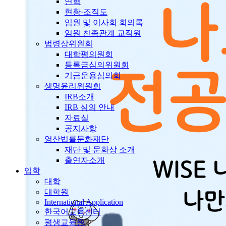
연혁
현황·조직도
임원 및 이사회 회의록
임원 친족관계 교직원
법령상위원회
대학평의원회
등록금심의위원회
기금운용심의회
생명윤리위원회
IRB소개
IRB 심의 안내
자료실
공지사항
영산법률문화재단
재단 및 문화상 소개
출연자소개
입학
대학
대학원
International Application
한국어교육센터
평생교육원