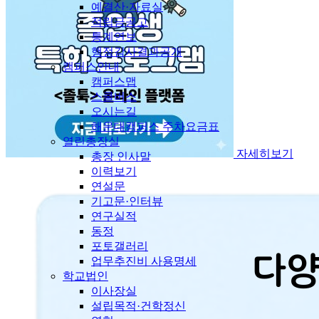
예결산·자료실
적립금공고
통계연보
행정감사결과공개
캠퍼스안내
캠퍼스맵
스쿨버스
오시는길
해운대캠퍼스 주차요금표
열린총장실
자세히보기
총장 인사말
이력보기
연설문
기고문·인터뷰
연구실적
동정
포토갤러리
업무추진비 사용명세
학교법인
이사장실
설립목적·건학정신