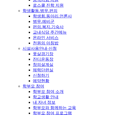
로스쿨 진학 지원
학생활동.병무.편의
학생회.동아리.언론사
병무.예비군
편의.복지.기숙사
교내식당 주간메뉴
온라인 서비스
천원의 아침밥
시설사용안내·신청
풋살경기장
잔디운동장
창의설계실
체력단련실
신청하기
예약현황
학부모 참여
학부모 참여 소개
학교생활 안내
내 자녀 정보
학부모와 함께하는 교육
학부모 참여 프로그램