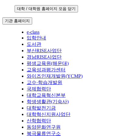
대학 / 대학원 홈페이지 모음 닫기
기관 홈페이지
e-class
입학안내
도서관
부산RISE사업단
경남RISE사업단
평생교육원(해운대)
교육성과평가센터
와이즈인재개발원(YCMP)
교수·학습개발원
국제협력단
대학교육혁신본부
학생생활관(기숙사)
대학발전기금
대학혁신지원사업단
산학협력단
동양문화연구원
북극물류연구소