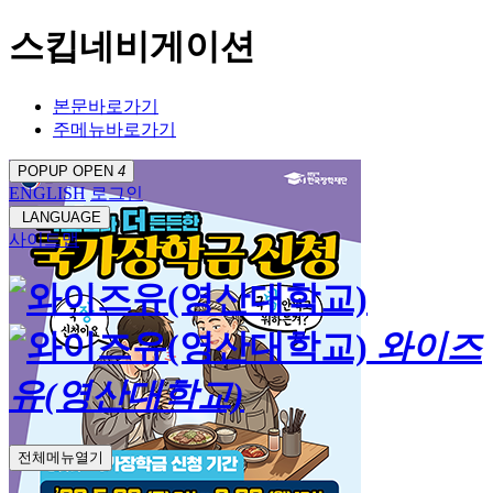
스킵네비게이션
본문바로가기
주메뉴바로가기
POPUP OPEN
4
ENGLISH
로그인
LANGUAGE
사이트맵
와이즈
유(영산대학교)
전체메뉴열기