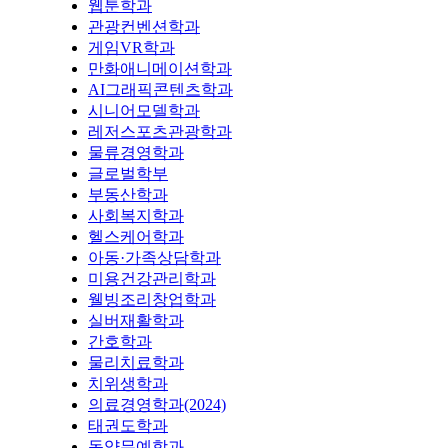
웹툰학과
관광컨벤션학과
게임VR학과
만화애니메이션학과
AI그래픽콘텐츠학과
시니어모델학과
레저스포츠관광학과
물류경영학과
글로벌학부
부동산학과
사회복지학과
헬스케어학과
아동·가족상담학과
미용건강관리학과
웰빙조리창업학과
실버재활학과
간호학과
물리치료학과
치위생학과
의료경영학과(2024)
태권도학과
동양무예학과