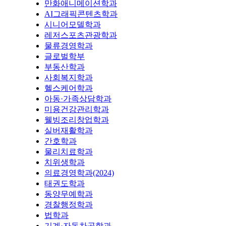
만화애니메이션학과
AI그래픽콘텐츠학과
시니어모델학과
레저스포츠관광학과
물류경영학과
글로벌학부
부동산학과
사회복지학과
헬스케어학과
아동·가족상담학과
미용건강관리학과
웰빙조리창업학과
실버재활학과
간호학과
물리치료학과
치위생학과
의료경영학과(2024)
태권도학과
동양무예학과
경찰행정학과
법학과
기계·자동차공학과