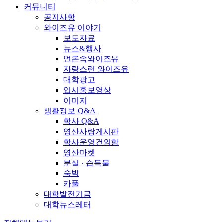
커뮤니티
공지사항
와이즈유 이야기
보도자료
뉴스&행사
언론속와이즈유
자랑스런 와이즈유
대학광고
입시홍보영상
이미지
생활정보·Q&A
학사 Q&A
영산사랑게시판
학사운영건의함
영산마켓
분실 · 습득물
숙박
카풀
대학발전기금
대학뉴스레터