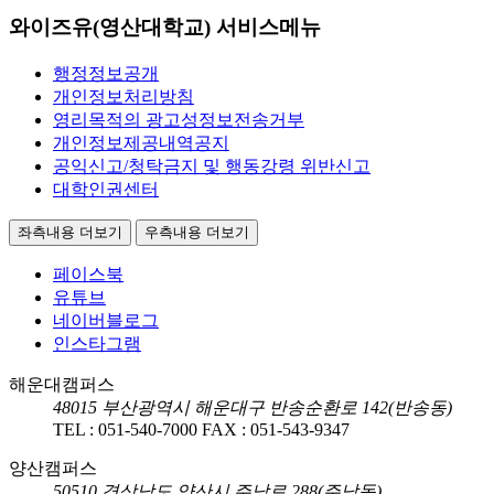
와이즈유(영산대학교) 서비스메뉴
행정정보공개
개인정보처리방침
영리목적의 광고성정보전송거부
개인정보제공내역공지
공익신고/청탁금지 및 행동강령 위반신고
대학인권센터
좌측내용 더보기
우측내용 더보기
페이스북
유튜브
네이버블로그
인스타그램
해운대캠퍼스
48015
부산광역시 해운대구 반송순환로 142(반송동)
TEL :
051-540-7000
FAX :
051-543-9347
양산캠퍼스
50510
경상남도 양산시 주남로 288(주남동)