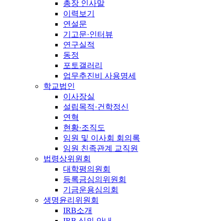
총장 인사말
이력보기
연설문
기고문·인터뷰
연구실적
동정
포토갤러리
업무추진비 사용명세
학교법인
이사장실
설립목적·건학정신
연혁
현황·조직도
임원 및 이사회 회의록
임원 친족관계 교직원
법령상위원회
대학평의원회
등록금심의위원회
기금운용심의회
생명윤리위원회
IRB소개
IRB 심의 안내