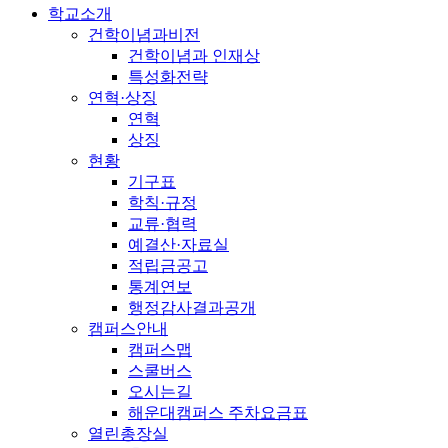
학교소개
건학이념과비전
건학이념과 인재상
특성화전략
연혁·상징
연혁
상징
현황
기구표
학칙·규정
교류·협력
예결산·자료실
적립금공고
통계연보
행정감사결과공개
캠퍼스안내
캠퍼스맵
스쿨버스
오시는길
해운대캠퍼스 주차요금표
열린총장실