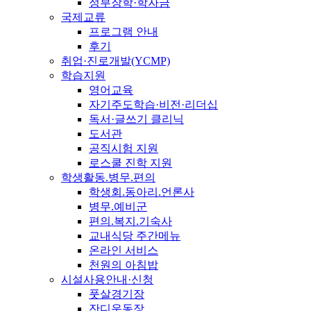
정부장학·학자금
국제교류
프로그램 안내
후기
취업·진로개발(YCMP)
학습지원
영어교육
자기주도학습·비전·리더십
독서·글쓰기 클리닉
도서관
공직시험 지원
로스쿨 진학 지원
학생활동.병무.편의
학생회.동아리.언론사
병무.예비군
편의.복지.기숙사
교내식당 주간메뉴
온라인 서비스
천원의 아침밥
시설사용안내·신청
풋살경기장
잔디운동장