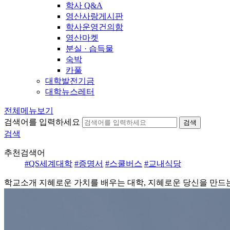
학사 Q&A
영산사랑게시판
학사운영건의함
영산마켓
분실 · 습득물
숙박
카풀
대학발전기금
대학뉴스레터
전체메뉴보기
검색어를 입력하세요
검색
검색
추천검색어
#QS세계대학
#증명서
#스쿨버스
#교내식당
학교소개
지혜로운 가치를 배우는 대학, 지혜로운 당신을 만드