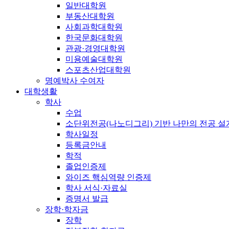
일반대학원
부동산대학원
사회과학대학원
한국문화대학원
관광·경영대학원
미용예술대학원
스포츠산업대학원
명예박사 수여자
대학생활
학사
수업
소단위전공(나노디그리) 기반 나만의 전공 
학사일정
등록금안내
학적
졸업인증제
와이즈 핵심역량 인증제
학사 서식·자료실
증명서 발급
장학·학자금
장학