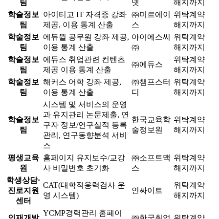
팀
넷
해지까지
학술정보
아이티고 IT 자격증 강좌
㈜미르에이
위탁계약
팀
제공, 이용 통계 산출
스
해지까지
학술정보
에듀윌 공무원 강좌 제공,
아이에스씨
위탁계약
팀
이용 통계 산출
㈜
해지까지
학술정보
에듀스 취업관련 컨텐츠
위탁계약
㈜에듀스
팀
제공 이용 통계 산출
해지까지
학술정보
해커스 어학 강좌 제공,
㈜챔프스터
위탁계약
팀
이용 통계 산출
디
해지까지
시스템 및 서비스의 운영
과 유지관리 논문제출, 연
학술정보
한국교육학
위탁계약
구자 정보/연구실적 등록
팀
술정보원
해지까지
관리, 연구동향분석 서비
스
평생교육
홈페이지 유지보수/교강
㈜소프트맥
위탁계약
원
사 비밀번호 초기화
스
해지까지
학생상담·
CAT(대학적응력검사 운
위탁계약
진로지원
인싸이트
영 시스템)
해지까지
센터
YCMP경력관리 홈페이
인재개발
㈜한국취업
위탁계약