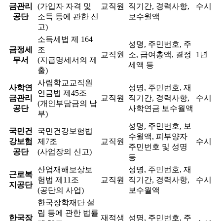
금관리
(가입자 자격 및
교직원
직기간, 경력사항,
수시
공단
소득 등에 관한 신
보수월액
고)
소득세법 제 164
성명, 주민번호, 주
금정세
조
교직원
소, 급여총액, 결정
1년
무서
(지급명세서의 제
세액 등
출)
사립학교교직원
사학연
성명, 주민번호, 재
연금법 제45조
금관리
교직원
직기간, 경력사항,
수시
(개인부담금의 납
공단
사학연금 보수월액
부)
성명, 주민번호, 보
국민건
국민건강보험법
수월액, 피부양자
강보험
제7조
교직원
수시
주민번호 및 성명
공단
(사업장의 신고)
등
산업재해보상보
성명, 주민번호, 재
근로복
험법 제11조
교직원
직기간, 경력사항,
수시
지공단
(공단의 사업)
보수월액
한국장학재단 설
립 등에 관한 법률
한국장
재적생
성명, 주민번호, 주