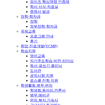
와이즈 핵심역량 인증제
학사 서식·자료실
증명서 발급
장학·학자금
장학
정부장학·학자금
국제교류
프로그램 안내
후기
취업·진로개발(YCMP)
학습지원
영어교육
자기주도학습·비전·리더십
독서·글쓰기 클리닉
도서관
공직시험 지원
로스쿨 진학 지원
학생활동.병무.편의
학생회.동아리.언론사
병무.예비군
편의.복지.기숙사