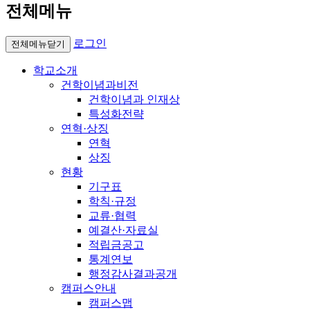
전체메뉴
로그인
전체메뉴닫기
학교소개
건학이념과비전
건학이념과 인재상
특성화전략
연혁·상징
연혁
상징
현황
기구표
학칙·규정
교류·협력
예결산·자료실
적립금공고
통계연보
행정감사결과공개
캠퍼스안내
캠퍼스맵