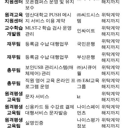
지원센터
오픈캠퍼스 운영 및 유지
해지까지
보수
원격교육
영산대학교 PUSH 메시
㈜씨드시스
위탁계약
지원센터
지 서비스 이용 계약
템
해지까지
교수학습
MLST-2 학습 검사 운영
위탁계약
인싸이트
개발원
관리
해지까지
위탁계약
재무팀
등록금 수납 대행업무
국민은행
해지까지
위탁계약
재무팀
등록금 수납 대행업무
부산은행
해지까지
보안USB 관리시스템(매
㈜)시큐어
위탁계약
총무팀
체제어) 관리
월
해지까지
직원 영어 교육 온라인 프
㈜ E&I교육
위탁계약
총무팀
로그램 운영
그룹
해지까지
원격평생
위탁계약
문자 서비스
kt
교육팀
해지까지
원격평생
신용카드 등 수강료 결제
나이스페이
위탁계약
교육팀
대행서비스 문자발송
먼츠
해지까지
원격평생
나이스평가
위탁계약
실명인증
교육팀
정보
해지까지