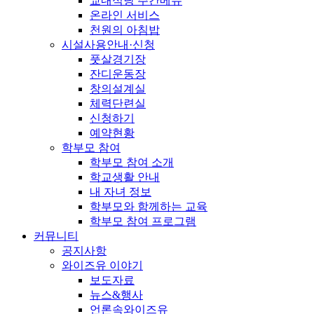
교내식당 주간메뉴
온라인 서비스
천원의 아침밥
시설사용안내·신청
풋살경기장
잔디운동장
창의설계실
체력단련실
신청하기
예약현황
학부모 참여
학부모 참여 소개
학교생활 안내
내 자녀 정보
학부모와 함께하는 교육
학부모 참여 프로그램
커뮤니티
공지사항
와이즈유 이야기
보도자료
뉴스&행사
언론속와이즈유