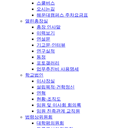
스쿨버스
오시는길
해운대캠퍼스 주차요금표
열린총장실
총장 인사말
이력보기
연설문
기고문·인터뷰
연구실적
동정
포토갤러리
업무추진비 사용명세
학교법인
이사장실
설립목적·건학정신
연혁
현황·조직도
임원 및 이사회 회의록
임원 친족관계 교직원
법령상위원회
대학평의원회