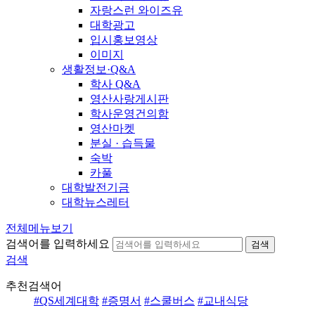
자랑스런 와이즈유
대학광고
입시홍보영상
이미지
생활정보·Q&A
학사 Q&A
영산사랑게시판
학사운영건의함
영산마켓
분실 · 습득물
숙박
카풀
대학발전기금
대학뉴스레터
전체메뉴보기
검색어를 입력하세요
검색
검색
추천검색어
#QS세계대학
#증명서
#스쿨버스
#교내식당