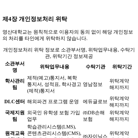
제4장 개인정보처리 위탁
영산대학교는 원칙적으로 이용자의 동의 없이 해당 개인정보
의 처리를 타인에게 위탁하지 않습니다.
개인정보처리 위탁 정보로 소관부서명, 위탁업무내용, 수탁기
관, 위탁기간 정보제공
소관부서
위탁업무내용
수탁기관
위탁기간
명
제적(예고)통지서, 복학
학사관리
위탁계약
통지서, 성적표, 학사경고
영남정보
팀
해지까지
(제적)통지서
위탁계약
DLC센터
해외파견 프로그램 운영
에듀글로브
해지까지
국제지원
외국인 유학생 보험 가입
㈜DB손해
위탁계약
팀
업무
보험
해지까지
학습관리시스템(LMS),
원격교육
콘텐츠관리시스템(CMS),
위탁계약
㈜자이닉스