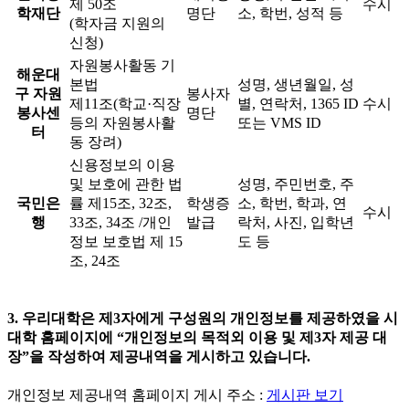
제 50조
수시
학재단
명단
소, 학번, 성적 등
(학자금 지원의
신청)
자원봉사활동 기
해운대
본법
성명, 생년월일, 성
구 자원
봉사자
제11조(학교·직장
별, 연락처, 1365 ID
수시
봉사센
명단
등의 자원봉사활
또는 VMS ID
터
동 장려)
신용정보의 이용
및 보호에 관한 법
성명, 주민번호, 주
국민은
률 제15조, 32조,
학생증
소, 학번, 학과, 연
수시
행
33조, 34조 /개인
발급
락처, 사진, 입학년
정보 보호법 제 15
도 등
조, 24조
3. 우리대학은 제3자에게 구성원의 개인정보를 제공하였을 시
대학 홈페이지에 “개인정보의 목적외 이용 및 제3자 제공 대
장”을 작성하여 제공내역을 게시하고 있습니다.
개인정보 제공내역 홈페이지 게시 주소 :
게시판 보기