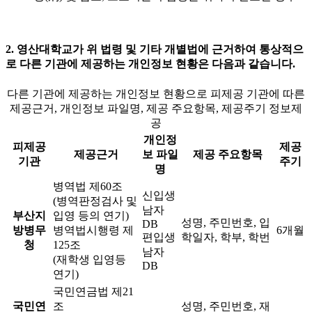
2. 영산대학교가 위 법령 및 기타 개별법에 근거하여 통상적으
로 다른 기관에 제공하는 개인정보 현황은 다음과 같습니다.
다른 기관에 제공하는 개인정보 현황으로 피제공 기관에 따른
제공근거, 개인정보 파일명, 제공 주요항목, 제공주기 정보제
공
개인정
피제공
제공
제공근거
보 파일
제공 주요항목
기관
주기
명
병역법 제60조
신입생
(병역판정검사 및
남자
부산지
입영 등의 연기)
성명, 주민번호, 입
DB
방병무
병역법시행령 제
6개월
편입생
학일자, 학부, 학번
청
125조
남자
(재학생 입영등
DB
연기)
국민연금법 제21
국민연
조
성명, 주민번호, 재