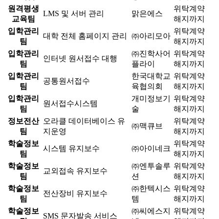
원격평생
위탁계약
LMS 및 서버 관리
맑은에스
교육팀
해지까지
입학관리
위탁계약
대학 전체 홈페이지 관리
㈜아리모아
팀
해지까지
입학관리
㈜진학사어
위탁계약
인터넷 원서접수 대행
팀
플라이
해지까지
입학관리
한국대학교
위탁계약
공통원서접수
팀
육협의회
해지까지
입학관리
개미정보기
위탁계약
원서접수시스템
팀
술
해지까지
정보전산
오라클 데이터베이스 유
위탁계약
㈜맥큐브
팀
지운영
해지까지
학술정보
위탁계약
시스템 유지보수
㈜아이네크
팀
해지까지
학술정보
㈜엔투솔루
위탁계약
교외접속 유지보수
팀
션
해지까지
학술정보
㈜한텍시스
위탁계약
전산장비 유지보수
팀
템
해지까지
학술정보
㈜씨에스지
위탁계약
SMS 문자발송 서비스