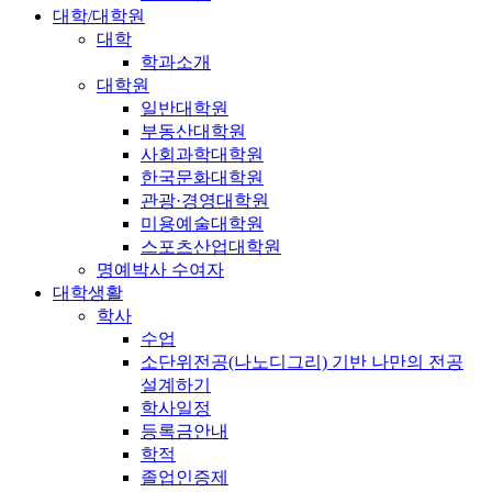
대학/대학원
대학
학과소개
대학원
일반대학원
부동산대학원
사회과학대학원
한국문화대학원
관광·경영대학원
미용예술대학원
스포츠산업대학원
명예박사 수여자
대학생활
학사
수업
소단위전공(나노디그리) 기반 나만의 전공
설계하기
학사일정
등록금안내
학적
졸업인증제