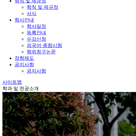
학칙 및 제규정
학칙 및 제규정
서식
학사안내
학사일정
등록안내
수강신청
외국어·종합시험
학위청구논문
장학제도
공지사항
공지사항
사이트맵
학과 및 전공소개