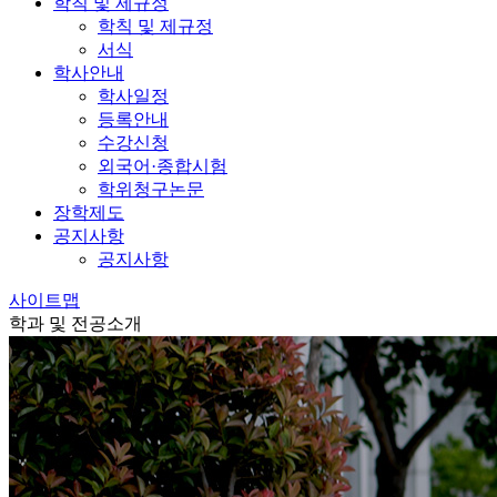
학칙 및 제규정
학칙 및 제규정
서식
학사안내
학사일정
등록안내
수강신청
외국어·종합시험
학위청구논문
장학제도
공지사항
공지사항
사이트맵
학과 및 전공소개